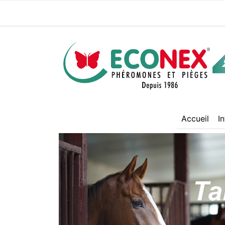
(cur
Accueil
I