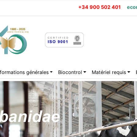
+34 900 502 401
eco
rent)
nformations générales
Biocontrol
Matériel requis